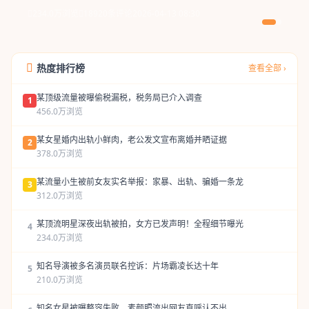
234.0万浏览
18920条评论
2026-04-13 08:30
热度排行榜
查看全部 ›
某顶级流量被曝偷税漏税，税务局已介入调查
1
456.0万浏览
某女星婚内出轨小鲜肉，老公发文宣布离婚并晒证据
2
378.0万浏览
某流量小生被前女友实名举报：家暴、出轨、骗婚一条龙
3
312.0万浏览
某顶流明星深夜出轨被拍，女方已发声明！全程细节曝光
4
234.0万浏览
知名导演被多名演员联名控诉：片场霸凌长达十年
5
210.0万浏览
知名女星被曝整容失败，素颜照流出网友直呼认不出