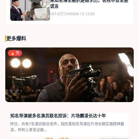
某知名博主被扒是假学历，名校毕业全是
谎言
67.8万
5430
04-13 12:00
更多爆料
🔥 热
知名导演被多名演员联名控诉：片场霸凌长达十年
昨日，共有7名演员联合发声，指控某知名导演在片场长期实施精神霸
凌，并附上录音证据...