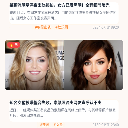
某顶流明星深夜出轨被拍，女方已发声明！全程细节曝光
昨晚11点，有网友在某高档酒店门口拍到某顶流男星与神秘女子同进同
出，随后女方工作室发表声明...
#明星出轨
#娱乐圈
234.0万
18920
🔥 热
知名女星被曝整容失败，素颜照流出网友直呼认不出
近日，一组疑似某知名女星的素颜照在网络上疯传，与其精修照片相差
甚远，引发网友热议...
#整容
#女星
189.0万
12340