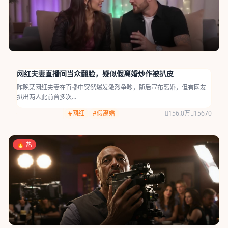
网红夫妻直播间当众翻脸，疑似假离婚炒作被扒皮
昨晚某网红夫妻在直播中突然爆发激烈争吵，随后宣布离婚，但有网友
扒出两人此前曾多次...
#网红
#假离婚
156.0万
15670
🔥 热