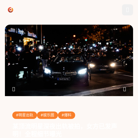
跳过导航
今日大瓜网站
#明星出轨
#娱乐圈
#爆料
某顶流明星深夜出轨被拍，女方已发声
明！全程细节曝光