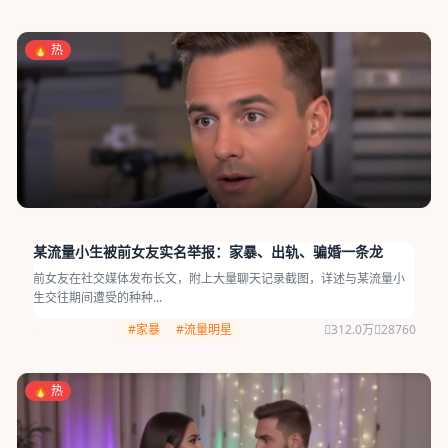
🔥 热
某流量小生被前女友实名举报：家暴、出轨、骗婚一条龙
前女友在社交媒体发布长文，附上大量聊天记录截图，详述与某流量小
生交往期间遭受的种种...
#家暴
#流量明星
312.0万
28760
🔥 热