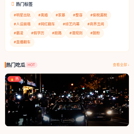
热门标签
#明星出轨
#离婚
#家暴
#整容
#偷税漏税
#人设崩塌
#网红翻车
#综艺内幕
#商界丑闻
#霸凌
#假学历
#跑路
#潜规则
#脱粉
#直播翻车
热门吃瓜
HOT
查看全部 ›
🔥 热