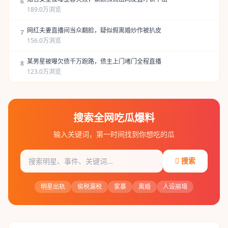
6
189.0万浏览
网红夫妻直播间当众翻脸，疑似假离婚炒作被扒皮
7
156.0万浏览
某男星被曝欠债千万跑路，债主上门堵门全程直播
8
123.0万浏览
搜索全网吃瓜爆料
输入关键词，第一时间找到你想吃的瓜
搜索
明星出轨
偷税漏税
家暴
离婚
人设崩塌