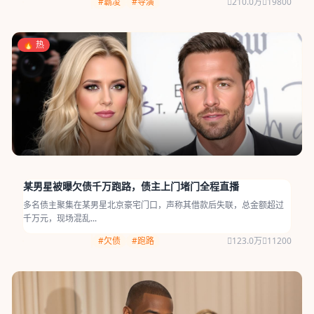
#霸凌
#导演
210.0万
19800
🔥 热
某男星被曝欠债千万跑路，债主上门堵门全程直播
多名债主聚集在某男星北京豪宅门口，声称其借款后失联，总金额超过
千万元，现场混乱...
#欠债
#跑路
123.0万
11200