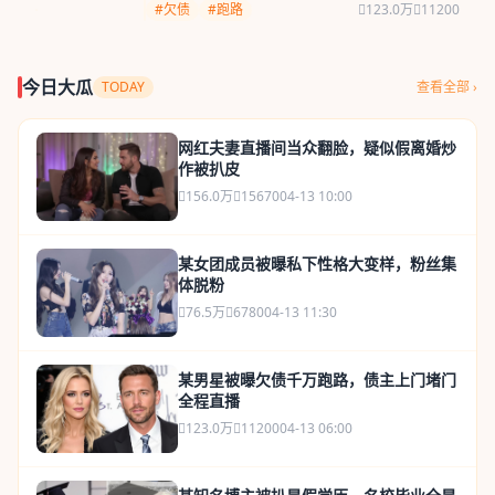
#欠债
#跑路
123.0万
11200
今日大瓜
TODAY
查看全部 ›
网红夫妻直播间当众翻脸，疑似假离婚炒
作被扒皮
156.0万
15670
04-13 10:00
某女团成员被曝私下性格大变样，粉丝集
体脱粉
76.5万
6780
04-13 11:30
某男星被曝欠债千万跑路，债主上门堵门
全程直播
123.0万
11200
04-13 06:00