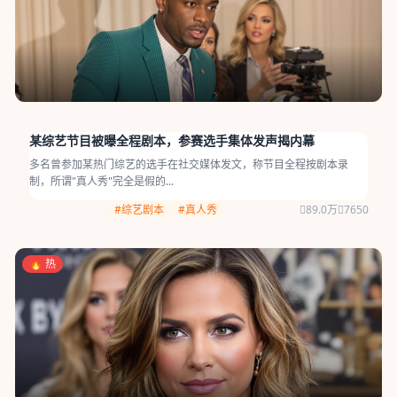
某综艺节目被曝全程剧本，参赛选手集体发声揭内幕
多名曾参加某热门综艺的选手在社交媒体发文，称节目全程按剧本录
制，所谓"真人秀"完全是假的...
#综艺剧本
#真人秀
89.0万
7650
🔥 热