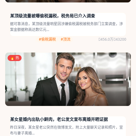
某顶级流量被曝偷税漏税，税务局已介入调查
据可靠消息，某顶级流量明星因涉嫌偷税漏税被税务部门立案调查，涉
案金额据称高达数亿元...
#偷税漏税
#顶流
456.0万
43200
🔥 热
某女星婚内出轨小鲜肉，老公发文宣布离婚并晒证据
昨日深夜，某女星老公突然在微博发文，附上大量聊天记录和照片，宣
布与妻子离婚...