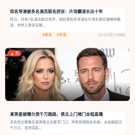
知名导演被多名演员联名控诉：片场霸凌长达十年
昨日，共有7名演员联合发声，指控某知名导演在片场长期实施精神霸
凌，并附上录音证据...
#霸凌
#导演
210.0万
19800
🔥 热
某男星被曝欠债千万跑路，债主上门堵门全程直播
多名债主聚集在某男星北京豪宅门口，声称其借款后失联，总金额超过
千万元，现场混乱...